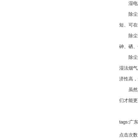
湿电除
除尘效
短、可在
除尘范围
砷、硒、
除尘效果
湿法烟气
济性高，
虽然湿
们才能更
tags
点击次数