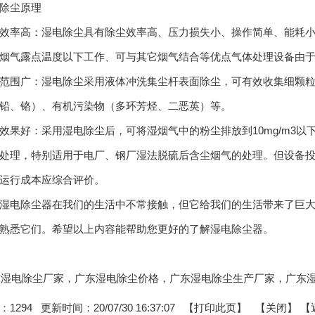
尘原理
率高：湿电除尘具有除尘效率高、压力损失小、操作简单、能耗小
烟气露点温度以下工作、可与其它烟气结合等优点气体处理设备由
广：湿电除尘采用液体冲洗集尘杆表面除尘，可有效收集细颗粒物（
铅、铬）、有机污染物（多环芳烃、二恶英）等。
好：采用湿电除尘后，可将湿烟气中的粉尘排放到10mg/m3以下
处理，特别适用于电厂、钢厂湿法脱硫后含尘烟气的处理。但设备
运行成本应综合评价。
电除尘器在我们的生活中不常接触，但它给我们的生活带来了巨大
熟悉它们。希望以上内容能帮助您更好的了解湿电除尘器。
:广东湿电除尘厂家，广东湿电除尘价格，广东湿电除尘生产厂家，广东
：
1294
更新时间：20/07/30 16:37:07 【
打印此页
】 【
关闭
】
【