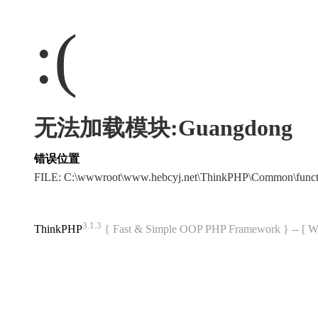
:(
无法加载模块:Guangdong
错误位置
FILE: C:\wwwroot\www.hebcyj.net\ThinkPHP\Common\func
3.1.3
ThinkPHP
{ Fast & Simple OOP PHP Framework } -- 