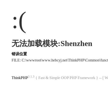
:(
无法加载模块:Shenzhen
错误位置
FILE: C:\wwwroot\www.hebcyj.net\ThinkPHP\Common\func
3.1.3
ThinkPHP
{ Fast & Simple OOP PHP Framework } -- 