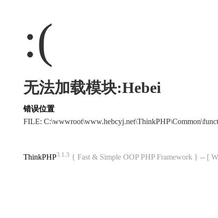
:(
无法加载模块:Hebei
错误位置
FILE: C:\wwwroot\www.hebcyj.net\ThinkPHP\Common\func
3.1.3
ThinkPHP
{ Fast & Simple OOP PHP Framework } -- 