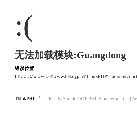
:(
无法加载模块:Guangdong
错误位置
FILE: C:\wwwroot\www.hebcyj.net\ThinkPHP\Common\func
3.1.3
ThinkPHP
{ Fast & Simple OOP PHP Framework } -- 