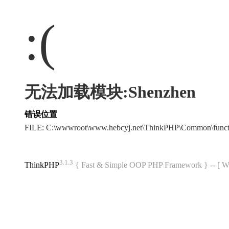
:(
无法加载模块:Shenzhen
错误位置
FILE: C:\wwwroot\www.hebcyj.net\ThinkPHP\Common\func
3.1.3
ThinkPHP
{ Fast & Simple OOP PHP Framework } -- 