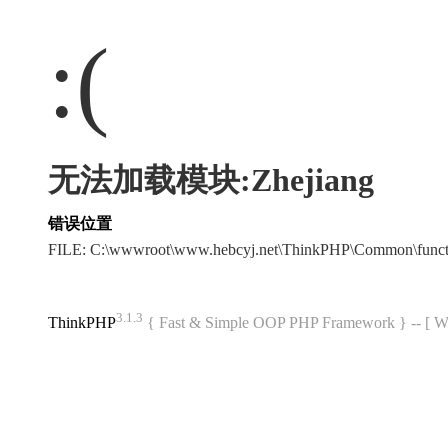
:(
无法加载模块:Zhejiang
错误位置
FILE: C:\wwwroot\www.hebcyj.net\ThinkPHP\Common\func
3.1.3
ThinkPHP
{ Fast & Simple OOP PHP Framework } -- 