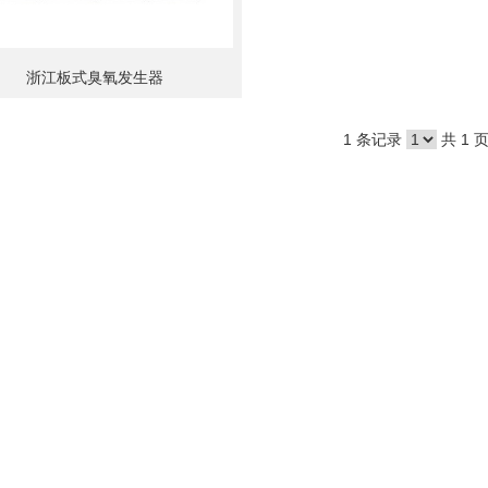
浙江板式臭氧发生器
1 条记录
共 1 