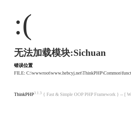
:(
无法加载模块:Sichuan
错误位置
FILE: C:\wwwroot\www.hebcyj.net\ThinkPHP\Common\func
3.1.3
ThinkPHP
{ Fast & Simple OOP PHP Framework } -- 