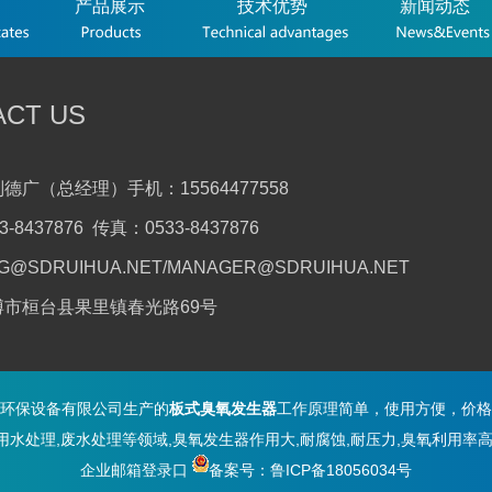
产品展示
技术优势
新闻动态
ACT US
德广（总经理）手机：15564477558
-8437876 传真：0533-8437876
G@SDRUIHUA.NET/MANAGER@SDRUIHUA.NET
博市桓台县果里镇春光路69号
环保设备有限公司生产的
板式臭氧发生器
工作原理简单，使用方便
，价格
用水处理,废水处理等领域,臭氧发生器作用大,耐腐蚀,耐压力,臭氧利用率高
企业邮箱登录口
备案号：鲁ICP备18056034号