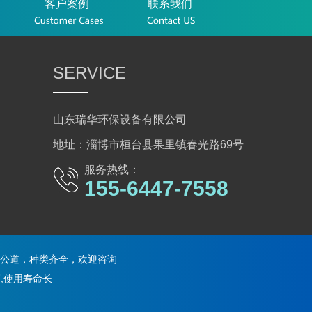
客户案例
联系我们
SERVICE
山东瑞华环保设备有限公司
地址：淄博市桓台县果里镇春光路69号
服务热线：
155-6447-7558
公道，种类齐全，欢迎咨询
,使用寿命长