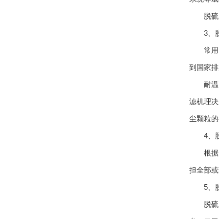
脱硫脱
3、脱
常用的
到国家排
耐温耐
滤机理决
尘颗粒的
4、脱
根据用
担全部或
5、脱
脱硫脱