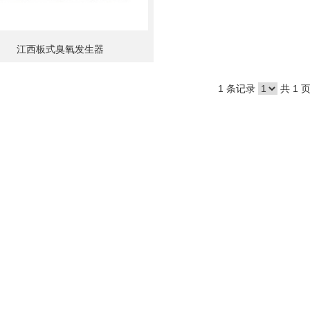
江西板式臭氧发生器
1 条记录
共 1 