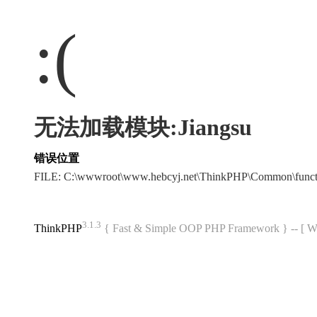
:(
无法加载模块:Jiangsu
错误位置
FILE: C:\wwwroot\www.hebcyj.net\ThinkPHP\Common\func
3.1.3
ThinkPHP
{ Fast & Simple OOP PHP Framework } -- 