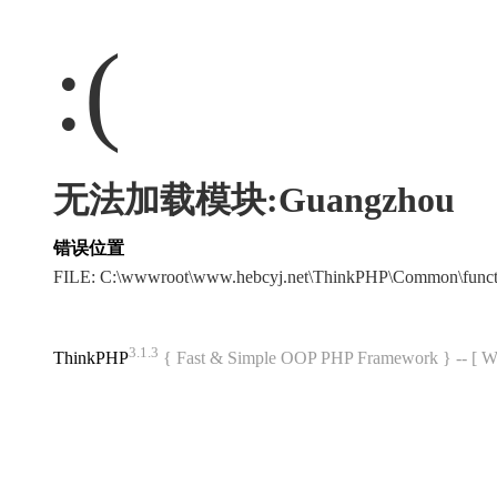
:(
无法加载模块:Guangzhou
错误位置
FILE: C:\wwwroot\www.hebcyj.net\ThinkPHP\Common\func
3.1.3
ThinkPHP
{ Fast & Simple OOP PHP Framework } -- 