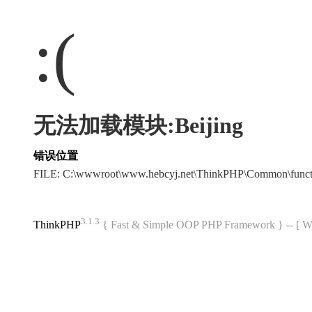
:(
无法加载模块:Beijing
错误位置
FILE: C:\wwwroot\www.hebcyj.net\ThinkPHP\Common\func
3.1.3
ThinkPHP
{ Fast & Simple OOP PHP Framework } -- 